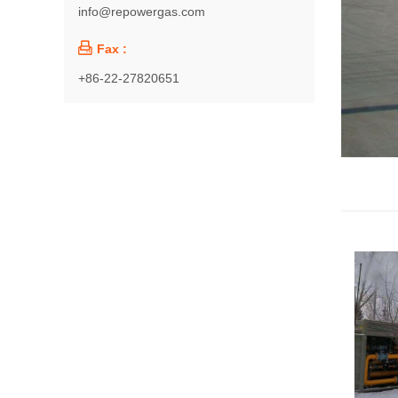
info@repowergas.com

Fax :
+86-22-27820651