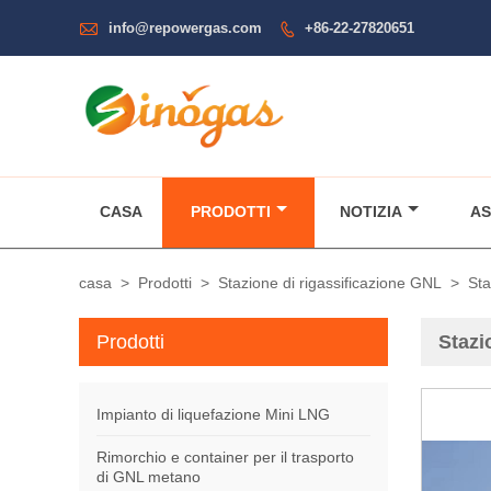

info@repowergas.com
+86-22-27820651

CASA
PRODOTTI
NOTIZIA
AS
casa
>
Prodotti
>
Stazione di rigassificazione GNL
>
Sta
Prodotti
Stazi
Impianto di liquefazione Mini LNG
Rimorchio e container per il trasporto
di GNL metano