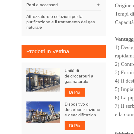
+
Parti e accessori
Origine 
Tempi di
Attrezzature e soluzioni per la
Capacità 
purificazione e il trattamento del gas
naturale
Vantaggi
1) Desig
Prodotti In Vetrina
rapidame
2) Contr
Unità di
3) Forni
deidrocarburi a
4) Il de
gas naturale
5) Impian
Di Più
6) La pip
Dispositivo di
7) Il se
decarbonizzazione
e la com
e deacidificazione
del gas naturale
Di Più
fabbrica