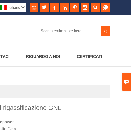








Italiano


TACI
RIGUARDO A NOI
CERTIFICATI

i rigassificazione GNL
repower
otto Cina