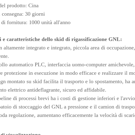
del prodotto: Cina
 consegna: 30 giorni
di fornitura: 1000 unità all'anno
 e caratteristiche dello skid di rigassificazione GNL:
n altamente integrato e integrato, piccola area di occupazione,
nte.
ollo automatico PLC, interfaccia uomo-computer amichevole,
re protezione in esecuzione in modo efficace e realizzare il mo
sign montato su skid facilita il trasporto e lo spostamento, ha
to elettrico antideflagrante, sicuro ed affidabile.
eline di processi brevi ha i costi di gestione inferiori e l'avvi
rbatoio di stoccaggio del GNL a pressione e il camion di traspo
oda regolazione, aumentano efficacemente la velocità di scari
 di visualizzazione