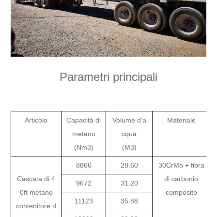
Parametri principali
Articolo
Capacità di
Volume d'a
Materiale
metano
cqua
(Nm3)
(M3)
8866
28.60
30CrMo + fibra
Cascata di 4
di carbonio
9672
31.20
0ft metano
composito
11123
35.88
contenitore d