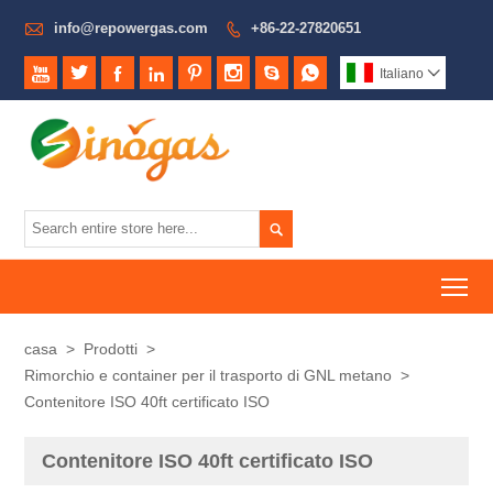

info@repowergas.com
+86-22-27820651









Italiano


To
casa
>
Prodotti
>
Rimorchio e container per il trasporto di GNL metano
>
Contenitore ISO 40ft certificato ISO
Contenitore ISO 40ft certificato ISO