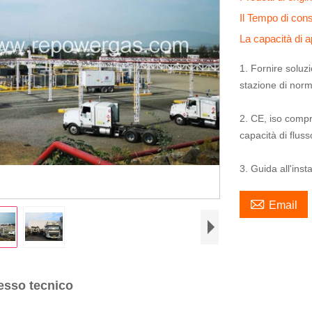
Il Tempo di co
La capacità di
1. Fornire soluz
stazione di norm
2. CE, iso comp
capacità di flus
3. Guida all'inst

Email
esso tecnico