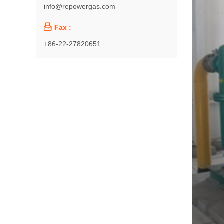
info@repowergas.com

Fax :
+86-22-27820651