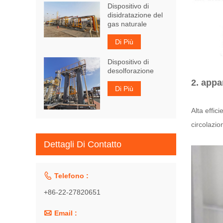
Dispositivo di
disidratazione del
gas naturale
Di Più
Dispositivo di
desolforazione
2. appa
Di Più
Alta effi
circolazio
Dettagli Di Contatto

Telefono :
+86-22-27820651

Email :