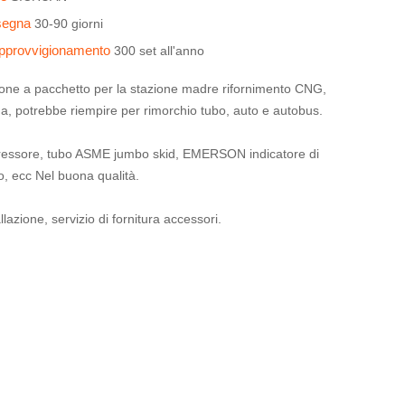
nsegna
30-90 giorni
 approvvigionamento
300 set all'anno
ione a pacchetto per la stazione madre rifornimento CNG,
a, potrebbe riempire per rimorchio tubo, auto e autobus.
ressore, tubo ASME jumbo skid, EMERSON indicatore di
so, ecc Nel buona qualità.
allazione, servizio di fornitura accessori.