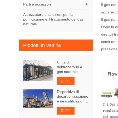
+
Parti e accessori
Il gas nat
apparecchi
Attrezzature e soluzioni per la
purificazione e il trattamento del gas
Il gas na
naturale
Dopo la co
diretto) 
semirimor
Prodotti In Vetrina
pressione
Unità di
deidrocarburi a
gas naturale
Di Più
Dispositivo di
decarbonizzazione
e deacidificazione
del gas naturale
Di Più