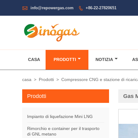

info@repowergas.com
+86-22-27820651

CASA
PRODOTTI
NOTIZIA
AS
casa
>
Prodotti
>
Compressore CNG e stazione di ricaric
Prodotti
Gas M
Impianto di liquefazione Mini LNG
Rimorchio e container per il trasporto
di GNL metano