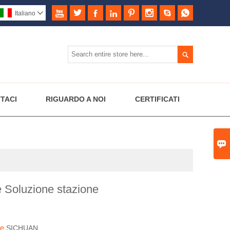








Italiano


TACI
RIGUARDO A NOI
CERTIFICATI

 Soluzione stazione
S
ine
SICHUAN