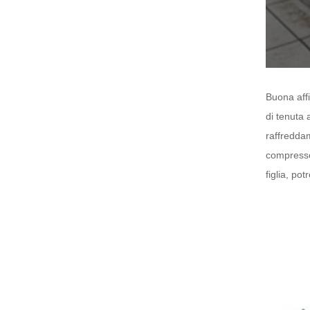
Buona aff
di tenuta 
raffreddam
compresso
figlia, po