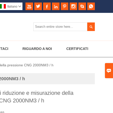








Italiano


TACI
RIGUARDO A NOI
CERTIFICATI
 della pressione CNG 2000NM3 / h

 2000NM3 / h
i riduzione e misurazione della
 CNG 2000NM3 / h
gas