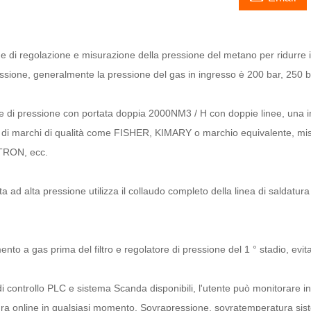
e di regolazione e misurazione della pressione del metano per ridurre 
ssione, generalmente la pressione del gas in ingresso è 200 bar, 250 ba
 di pressione con portata doppia 2000NM3 / H con doppie linee, una in 
 di marchi di qualità come FISHER, KIMARY o marchio equivalente, misur
TRON, ecc.
a ad alta pressione utilizza il collaudo completo della linea di saldatur
nto a gas prima del filtro e regolatore di pressione del 1 ° stadio, evi
i controllo PLC e sistema Scanda disponibili, l'utente può monitorare in 
ra online in qualsiasi momento. Sovrapressione, sovratemperatura siste