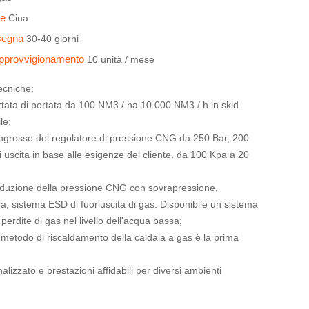
ine
Cina
nsegna
30-40 giorni
 approvvigionamento
10 unità / mese
tecniche:
ata di portata da 100 NM3 / ha 10.000 NM3 / h in skid
le;
ingresso del regolatore di pressione CNG da 250 Bar, 200
i uscita in base alle esigenze del cliente, da 100 Kpa a 20
 riduzione della pressione CNG con sovrapressione,
, sistema ESD di fuoriuscita di gas. Disponibile un sistema
 perdite di gas nel livello dell'acqua bassa;
l metodo di riscaldamento della caldaia a gas è la prima
lizzato e prestazioni affidabili per diversi ambienti