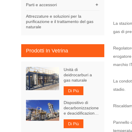
+
Parti e accessori
Attrezzature e soluzioni per la
purificazione e il trattamento del gas
La stazion
naturale
gas di pre
Regolatore
Prodotti In Vetrina
erogatore
marchio I
Unità di
deidrocarburi a
gas naturale
La condott
stadio.
Di Più
Dispositivo di
Riscaldame
decarbonizzazione
e deacidificazione
del gas naturale
Pannello d
Di Più
temperatu