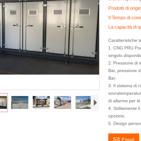
Prodotti di orig
Il Tempo di co
La capacità di
Caratteristiche 
1. CNG PRU Port
singolo disponibi
2. Pressione di 
Bar, pressione d
Bar;
3. Il sistema di
sovratemperatura
di allarme per le
4. Solitamente i
opzione;
5. Design persona

Email