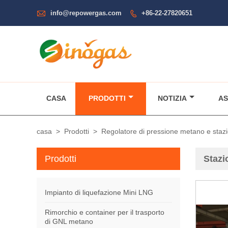

info@repowergas.com
+86-22-27820651

CASA
PRODOTTI
NOTIZIA
AS
casa
>
Prodotti
>
Regolatore di pressione metano e stazio
Prodotti
Stazi
Impianto di liquefazione Mini LNG
Rimorchio e container per il trasporto
di GNL metano