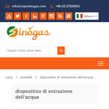

info@repowergas.com
+86-22-27820651









Italiano


To
casa
>
prodotti
>
dispositivo di estrazione dell'acqua
dispositivo di estrazione
dell'acqua