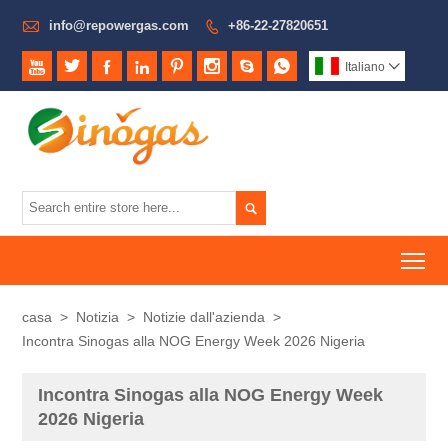

info@repowergas.com
+86-22-27820651









Italiano


To
casa
>
Notizia
>
Notizie dall'azienda
>
Incontra Sinogas alla NOG Energy Week 2026 Nigeria
Incontra Sinogas alla NOG Energy Week
2026 Nigeria